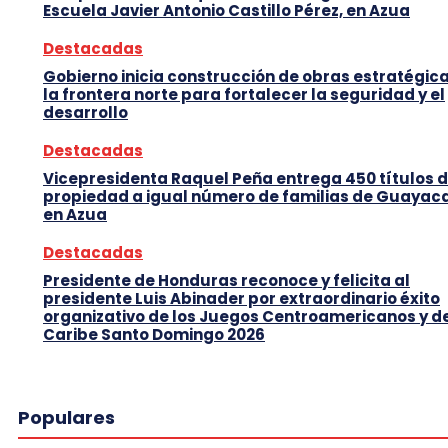
Escuela Javier Antonio Castillo Pérez, en Azua
Destacadas
Gobierno inicia construcción de obras estratégic
la frontera norte para fortalecer la seguridad y el
desarrollo
Destacadas
Vicepresidenta Raquel Peña entrega 450 títulos 
propiedad a igual número de familias de Guayaca
en Azua
Destacadas
Presidente de Honduras reconoce y felicita al
presidente Luis Abinader por extraordinario éxito
organizativo de los Juegos Centroamericanos y d
Caribe Santo Domingo 2026
Populares