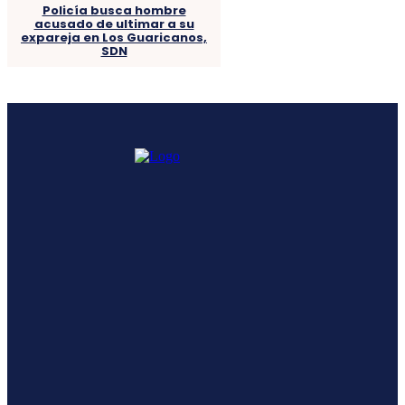
Policía busca hombre
acusado de ultimar a su
expareja en Los Guaricanos,
SDN