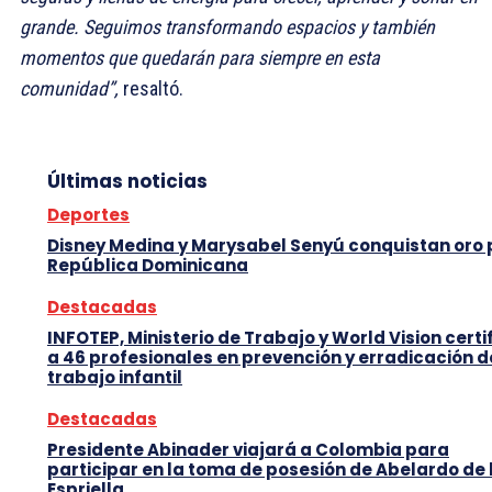
grande. Seguimos transformando espacios y también
momentos que quedarán para siempre en esta
comunidad”,
resaltó.
Últimas noticias
Deportes
Disney Medina y Marysabel Senyú conquistan oro
República Dominicana
Destacadas
INFOTEP, Ministerio de Trabajo y World Vision certi
a 46 profesionales en prevención y erradicación d
trabajo infantil
Destacadas
Presidente Abinader viajará a Colombia para
participar en la toma de posesión de Abelardo de 
Espriella