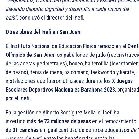
“Seguiremos, comunidad por comunidad y escuela por escue
llevando deporte, dignidad y desarrollo a cada rincón del
país”,
concluyó el director del Inefi.
Otras obras del Inefi en San Juan
El Instituto Nacional de Educación Física remozó en el
Cent
Olímpico de San Juan
los pabellones de judo (reconstrucci
de las aceras perimetrales), boxeo, halterofilia (levantamien
de pesos), tenis de mesa, balonmano, taekwondo y karate,
instalaciones que fueron utilizadas durante los
X Juegos
Escolares Deportivos Nacionales Barahona 2023
, organiza
por el Inefi.
En la gestión de Alberto Rodríguez Mella, el Inefi ha
invertido
más de 73 millones de pesos
en el remozamiento
de
31 canchas
en igual cantidad de centros educativos
de “
Granero del Sur”.
Entre las beneficiadas están las