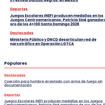
II Festival Danzas Negras, en México
Deportes
Juegos Escolares INEFI producen medallas en los
Juegos Centroamericanos; Patricia Siné ganador
oro de los 4×100 Santo Domingo 2026
Destacadas
Ministerio Público y DNCD desarticulan red de
narcotráfico en Operación LGTCA
Populares
Destacadas
Coerción para hombre arrestado con arma de fuego sin
documentación
Deportes
Juegos Escolares INEFI producen medallas en los Juegos
Centroamericanos; Patricia Siné ganadora de oro de los 