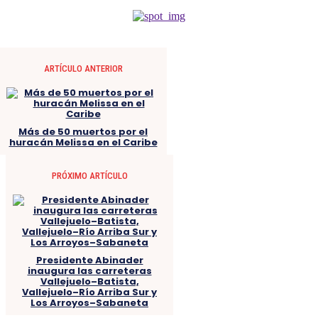
ARTÍCULO ANTERIOR
Más de 50 muertos por el
huracán Melissa en el Caribe
PRÓXIMO ARTÍCULO
Presidente Abinader
inaugura las carreteras
Vallejuelo–Batista,
Vallejuelo–Río Arriba Sur y
Los Arroyos–Sabaneta