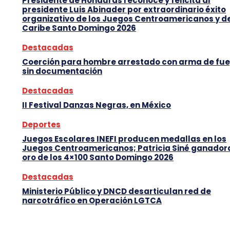
Presidente de Honduras reconoce y felicita al
presidente Luis Abinader por extraordinario éxito
organizativo de los Juegos Centroamericanos y d
Caribe Santo Domingo 2026
Destacadas
Coerción para hombre arrestado con arma de fu
sin documentación
Destacadas
II Festival Danzas Negras, en México
Deportes
Juegos Escolares INEFI producen medallas en los
Juegos Centroamericanos; Patricia Siné ganador
oro de los 4×100 Santo Domingo 2026
Destacadas
Ministerio Público y DNCD desarticulan red de
narcotráfico en Operación LGTCA