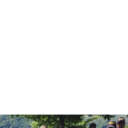
7 agosto 20
26.1
Santo
Domin
C