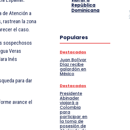
República
Dominicana
a de Atención a
 rastrean la zona
recer el caso.
Populares
rios sospechosos
igua Veras
Destacadas
lara Inés
Juan Bolívar
Díaz recibe
galardón en
México
úsqueda para dar
Destacadas
Presidente
Abinader
forme avance el
viajará a
Colombia
para
participar en
la toma de
posesión de