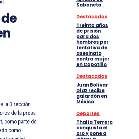
ura
Sabaneta
 de
Destacadas
Treinta años
en
de prisión
para dos
hombres por
tentativa de
asesinato
contra mujer
en Capotillo
Destacadas
Juan Bolívar
Díaz recibe
galardón en
México
e la Dirección
ores de la presa
Deportes
at, como parte de
Thalía Terrero
conquista el
rtado como
oro y pone a
vibrar a
a Espaillat.