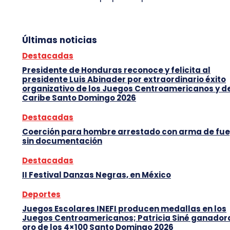
Últimas noticias
Destacadas
Presidente de Honduras reconoce y felicita al
presidente Luis Abinader por extraordinario éxito
organizativo de los Juegos Centroamericanos y d
Caribe Santo Domingo 2026
Destacadas
Coerción para hombre arrestado con arma de fu
sin documentación
Destacadas
II Festival Danzas Negras, en México
Deportes
Juegos Escolares INEFI producen medallas en los
Juegos Centroamericanos; Patricia Siné ganador
oro de los 4×100 Santo Domingo 2026